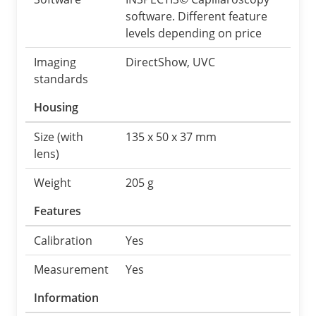
software. Different feature
levels depending on price
Imaging
DirectShow, UVC
standards
Housing
Size (with
135 x 50 x 37 mm
lens)
Weight
205 g
Features
Calibration
Yes
Measurement
Yes
Information